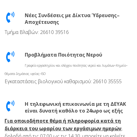
Νέες Συνδέσεις με Δίκτυα Ύδρευσης–
Αποχέτευσης
Τμήμα Βλαβών: 26610 39516
Προβλήματα Ποιότητας Νερού
Γραφείο εργαστηρίου και ελέγχου ποιότητας νερού και λυμάτων–Χημείο–
Θέματα δημόσιας υγείας–ISO
Εγκαταστάσεις βιολογικού καθαρισμού: 26610 35555
Η τηλεφωνική επικοινωνία με τη ΔΕΥΑΚ
είναι δυνατή καθόλο το 24ωρο ως εξής
Για οποιοδήποτε θέμα ή πληροφορία κατά τη
διάρκεια του ωραρίου των εργάσιμων ημερών
,
δηλαδή από τις 07:00 ως τις 14:30, μπορείτε να καλείτε