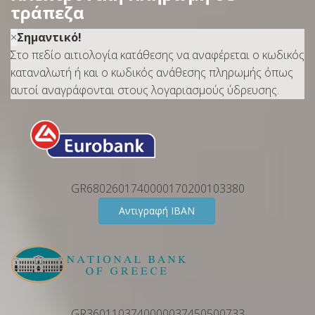
τράπεζα
×
Σημαντικό!
Στο πεδίο αιτιολογία κατάθεσης να αναφέρεται ο κωδικός
καταναλωτή ή και ο κωδικός ανάθεσης πληρωμής όπως
αυτοί αναγράφονται στους λογαριασμούς ύδρευσης.
GR6802601740000170200103380
Αντιγραφή IBAN
GR3601103740000037450500733