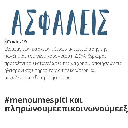
×
Covid-19
Εξαιτίας των έκτακτων μέτρων αντιμετώπισης της
πανδημίας του νέου κορονοϊού η ΔΕΥΑ Κέρκυρας
προτρέπει του καταναλωτές της να χρησιμοποιήσουν τις
ηλεκτρονικές υπηρεσίες για την καλύτερη και
ασφαλέστερη εξυπηρέτηση τους.
#menoumespiti και
πληρώνουμε
επικοινωνούμε
ε