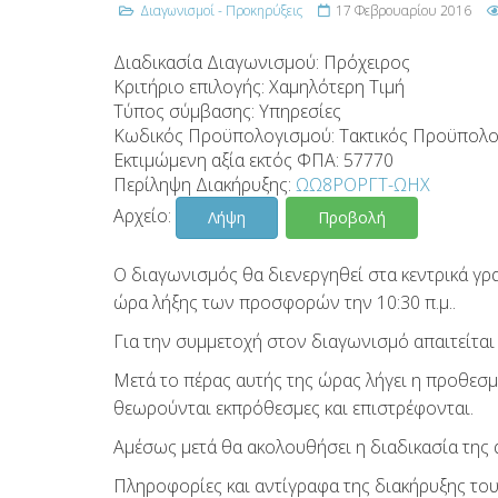
Διαγωνισμοί - Προκηρύξεις
17 Φεβρουαρίου 2016
Διαδικασία Διαγωνισμού:
Πρόχειρος
Κριτήριο επιλογής:
Χαμηλότερη Τιμή
Τύπος σύμβασης:
Υπηρεσίες
Κωδικός Προϋπολογισμού:
Τακτικός Προϋπολ
Εκτιμώμενη αξία εκτός ΦΠΑ:
57770
Περίληψη Διακήρυξης:
ΩΩ8ΡΟΡΓΤ-ΩΗΧ
Αρχείο:
Λήψη
Προβολή
Ο διαγωνισμός θα διενεργηθεί στα κεντρικά γρα
ώρα λήξης των προσφορών την 10:30 π.μ..
Για την συμμετοχή στον διαγωνισμό απαιτείται 
Μετά το πέρας αυτής της ώρας λήγει η προθε
θεωρούνται εκπρόθεσμες και επιστρέφονται.
Αμέσως μετά θα ακολουθήσει η διαδικασία τη
Πληροφορίες και αντίγραφα της διακήρυξης του