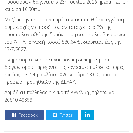
προσφορών θα γίνει την 23η Ιουλίου 2026 ημέρα Πέμπτη
και ώρα 10:30π.μ.
Μαζί με την προσφορά πρέπει να κατατεθεί και εγγύηση
συμμετοχής για ποσό που αντιστοιχεί στο 2% της
προϋπολογισθείσης δαπάνης, μη συμπεριλαμβανομένου
του Φ.Π.Α., δηλαδή ποσού 880,64 € , διάρκειας έως την
17/7/2027.
Πληροφορίες για την ηλεκτρονική διακήρυξη του
διαγωνισμού παρέχονται τις εργάσιμες ημέρες και ώρες
και έως την 14η Ιουλίου 2026 και ώρα 13:00 , από το
Γραφείο Προμηθειών της ΔΕΥΑΚ.
Αρμόδια υπάλληλος η κ. Φαϊτά Αγγελική , τηλέφωνο
26610 48893.
Facebook
Twitter