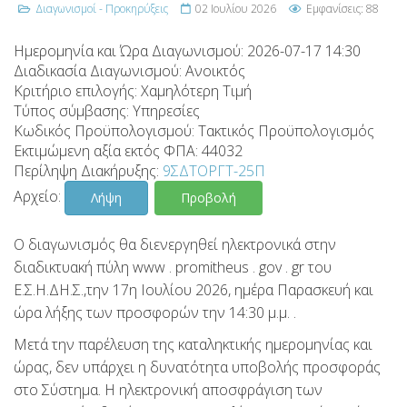
Διαγωνισμοί - Προκηρύξεις
02 Ιουλίου 2026
Εμφανίσεις: 88
Ημερομηνία και Ώρα Διαγωνισμού:
2026-07-17 14:30
Διαδικασία Διαγωνισμού:
Ανοικτός
Κριτήριο επιλογής:
Χαμηλότερη Τιμή
Τύπος σύμβασης:
Υπηρεσίες
Κωδικός Προϋπολογισμού:
Τακτικός Προϋπολογισμός
Εκτιμώμενη αξία εκτός ΦΠΑ:
44032
Περίληψη Διακήρυξης:
9ΣΔΤΟΡΓΤ-25Π
Αρχείο:
Λήψη
Προβολή
Ο διαγωνισμός θα διενεργηθεί ηλεκτρονικά στην
διαδικτυακή πύλη www . promitheus . gov . gr του
Ε.Σ.Η.ΔΗ.Σ.,την 17η Ιουλίου 2026, ημέρα Παρασκευή και
ώρα λήξης των προσφορών την 14:30 μ.μ. .
Μετά την παρέλευση της καταληκτικής ημερομηνίας και
ώρας, δεν υπάρχει η δυνατότητα υποβολής προσφοράς
στο Σύστημα. Η ηλεκτρονική αποσφράγιση των