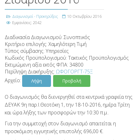
Διαγωνισμοί - Προκηρύξεις
10 Οκτωβρίου 2016
Εμφανίσεις: 2042
Διαδικασία Διαγωνισμού:
Συνοπτικός
Κριτήριο επιλογής:
Χαμηλότερη Τιμή
Τύπος σύμβασης:
Υπηρεσίες
Κωδικός Προϋπολογισμού:
Τακτικός Προϋπολογισμός
Εκτιμώμενη αξία εκτός ΦΠΑ:
34800
Περίληψη Διακήρυξης:
ΩΦΟΓΟΡΓΤ-75Ξ
Αρχείο:
Λήψη
Προβολή
Ο διαγωνισμός θα διενεργηθεί στα κεντρικά γραφεία της
ΔΕΥΑΚ 9η παρ.Ι.Θεοτόκη 1, την 18-10-2016, ημέρα Τρίτη
και ώρα λήξης των προσφορών την 10:30 π.μ..
Για την συμμετοχή στον διαγωνισμό απαιτείται η
προσκόμιση εγγυητικής επιστολής 696,00 €.