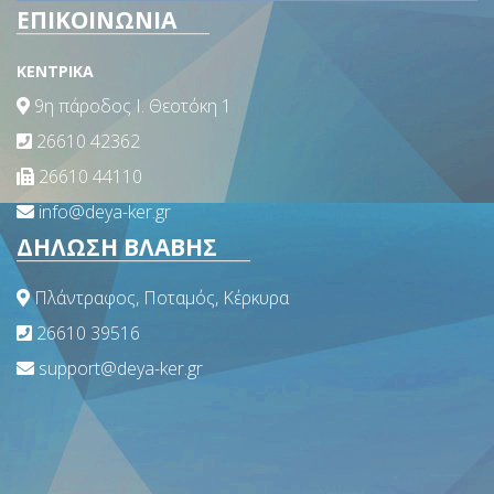
ΕΠΙΚΟΙΝΩΝΙΑ
ΚΕΝΤΡΙΚΑ
9η πάροδος Ι. Θεοτόκη 1
26610 42362
26610 44110
info@deya-ker.gr
ΔΗΛΩΣΗ ΒΛΑΒΗΣ
Πλάντραφος, Ποταμός, Κέρκυρα
26610 39516
support@deya-ker.gr