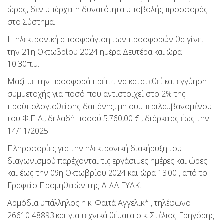
ώρας, δεν υπάρχει η δυνατότητα υποβολής προσφοράς
στο Σύστημα.
Η ηλεκτρονική αποσφράγιση των προσφορών θα γίνει
την 21η Οκτωβρίου 2024 ημέρα Δευτέρα και ώρα
10:30π.μ.
Μαζί με την προσφορά πρέπει να κατατεθεί και εγγύηση
συμμετοχής για ποσό που αντιστοιχεί στο 2% της
προϋπολογισθείσης δαπάνης, μη συμπεριλαμβανομένου
του Φ.Π.Α., δηλαδή ποσού 5.760,00 € , διάρκειας έως την
14/11/2025.
Πληροφορίες για την ηλεκτρονική διακήρυξη του
διαγωνισμού παρέχονται τις εργάσιμες ημέρες και ώρες
και έως την 09η Οκτωβρίου 2024 και ώρα 13:00 , από το
Γραφείο Προμηθειών της ΔΙΑΔ.ΕΥΑΚ.
Αρμόδια υπάλληλος η κ. Φαϊτά Αγγελική , τηλέφωνο
26610 48893 και για τεχνικά θέματα ο κ. Στέλιος Γρηγόρης