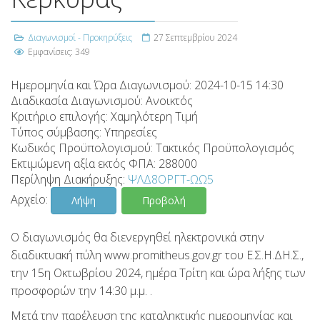
Διαγωνισμοί - Προκηρύξεις
27 Σεπτεμβρίου 2024
Εμφανίσεις: 349
Ημερομηνία και Ώρα Διαγωνισμού:
2024-10-15 14:30
Διαδικασία Διαγωνισμού:
Ανοικτός
Κριτήριο επιλογής:
Χαμηλότερη Τιμή
Τύπος σύμβασης:
Υπηρεσίες
Κωδικός Προϋπολογισμού:
Τακτικός Προϋπολογισμός
Εκτιμώμενη αξία εκτός ΦΠΑ:
288000
Περίληψη Διακήρυξης:
ΨΛΔ8ΟΡΓΤ-ΩΩ5
Αρχείο:
Λήψη
Προβολή
Ο διαγωνισμός θα διενεργηθεί ηλεκτρονικά στην
διαδικτυακή πύλη www.promitheus.gov.gr του Ε.Σ.Η.ΔΗ.Σ.,
την 15η Οκτωβρίου 2024, ημέρα Τρίτη και ώρα λήξης των
προσφορών την 14:30 μ.μ. .
Μετά την παρέλευση της καταληκτικής ημερομηνίας και