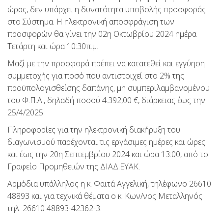
ώρας, δεν υπάρχει η δυνατότητα υποβολής προσφοράς
στο Σύστημα. Η ηλεκτρονική αποσφράγιση των
προσφορών θα γίνει την 02η Οκτωβρίου 2024 ημέρα
Τετάρτη και ώρα 10:30π.μ.
Μαζί με την προσφορά πρέπει να κατατεθεί και εγγύηση
συμμετοχής για ποσό που αντιστοιχεί στο 2% της
προϋπολογισθείσης δαπάνης, μη συμπεριλαμβανομένου
του Φ.Π.Α., δηλαδή ποσού 4.392,00 €, διάρκειας έως την
25/4/2025.
Πληροφορίες για την ηλεκτρονική διακήρυξη του
διαγωνισμού παρέχονται τις εργάσιμες ημέρες και ώρες
και έως την 20η Σεπτεμβρίου 2024 και ώρα 13:00, από το
Γραφείο Προμηθειών της ΔΙΑΔ.ΕΥΑΚ.
Αρμόδια υπάλληλος η κ. Φαϊτά Αγγελική, τηλέφωνο 26610
48893 και για τεχνικά θέματα ο κ. Κων/νος Μεταλληνός
τηλ. 26610 48893-42362-3.