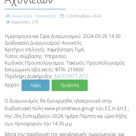
Διαγωνισμοί - Προκηρύξεις
12 Σεπτεμβρίου 2024
Εμφανίσεις: 278
Ημερομηνία και Ώρα Διαγωνισμού:
2024-09-26 14:30
Διαδικασία Διαγωνισμού:
Ανοικτός
Κριτήριο επιλογής:
Χαμηλότερη Τιμή
Τύπος σύμβασης:
Υπηρεσίες
Κωδικός Προϋπολογισμού:
Τακτικός Προϋπολογισμός
Εκτιμώμενη αξία εκτός ΦΠΑ:
219600
Περίληψη Διακήρυξης:
6ΑΓΕΟΡΓΤ-ΛΓΟ
Αρχείο:
Λήψη
Προβολή
Ο διαγωνισμός θα διενεργηθεί ηλεκτρονικά στην
διαδικτυακή πύλη www.promitheus.gov.gr του Ε.Σ.Η.ΔΗ.Σ.,
την 26η Σεπτεμβρίου 2024, ημέρα Πέμπτη και ώρα λήξης
των προσφορών την 14:30 μ.μ.
Μετά την παρέλευση της καταληκτικής ημερομηνίας και