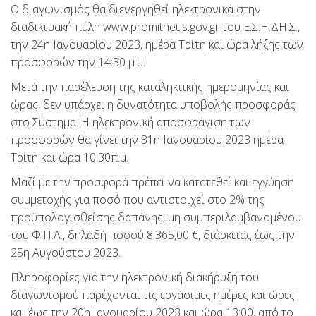
Ο διαγωνισμός θα διενεργηθεί ηλεκτρονικά στην
διαδικτυακή πύλη www.promitheus.gov.gr του Ε.Σ.Η.ΔΗ.Σ.,
την 24η Ιανουαρίου 2023, ημέρα Τρίτη και ώρα λήξης των
προσφορών την 14:30 μ.μ.
Μετά την παρέλευση της καταληκτικής ημερομηνίας και
ώρας, δεν υπάρχει η δυνατότητα υποβολής προσφοράς
στο Σύστημα. Η ηλεκτρονική αποσφράγιση των
προσφορών θα γίνει την 31η Ιανουαρίου 2023 ημέρα
Τρίτη και ώρα 10:30π.μ.
Μαζί με την προσφορά πρέπει να κατατεθεί και εγγύηση
συμμετοχής για ποσό που αντιστοιχεί στο 2% της
προϋπολογισθείσης δαπάνης, μη συμπεριλαμβανομένου
του Φ.Π.Α., δηλαδή ποσού 8.365,00 €, διάρκειας έως την
25η Αυγούστου 2023.
Πληροφορίες για την ηλεκτρονική διακήρυξη του
διαγωνισμού παρέχονται τις εργάσιμες ημέρες και ώρες
και έως την 20η Ιανουαρίου 2023 και ώρα 13:00, από το