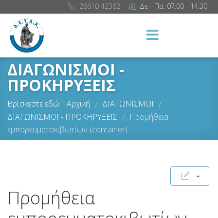
26610 42362
Δε - Πα. 07:00 - 14:30
ΔΙΑΓΩΝΙΣΜΟΙ -
ΠΡΟΚΗΡΥΞΕΙΣ
Βρίσκεστε εδώ:
Αρχική
ΔΙΑΓΩΝΙΣΜΟΙ
/
/
ΔΙΑΓΩΝΙΣΜΟΙ - ΠΡΟΚΗΡΥΞΕΙΣ
Προμήθεια
/
εμπορευματοκιβωτίων (container)
Προμήθεια