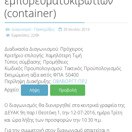
εμπορευματοκιβωτίων
(container)
Διαγωνισμοί - Προκηρύξεις
29 Ιουνίου 2016
Εμφανίσεις: 2269
Διαδικασία Διαγωνισμού:
Πρόχειρος
Κριτήριο επιλογής:
Χαμηλότερη Τιμή
Τύπος σύμβασης:
Προμήθειες
Κωδικός Προϋπολογισμού:
Τακτικός Προϋπολογισμός
Εκτιμώμενη αξία εκτός ΦΠΑ:
50400
Περίληψη Διακήρυξης:
Ω8ΛΒΟΡΓΤ-ΠΡ2
Αρχείο:
Λήψη
Προβολή
Ο διαγωνισμός θα διενεργηθεί στα κεντρικά γραφεία της
ΔΕΥΑΚ 9η παρ.Ι.Θεοτόκη 1, την 12-07-2016, ημέρα Τρίτη
και ώρα λήξης των προσφορών την 10:30 π.μ..
Για την συμμετοχή στον διαγωνισμό απαιτείται η