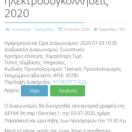
ηλεκτροσυγκολλήσεις
2020
Διαγωνισμοί - Προκηρύξεις
23 Ιουνίου 2020
Εμφανίσεις: 783
Ημερομηνία και Ώρα Διαγωνισμού:
2020-07-03 10:30
Διαδικασία Διαγωνισμού:
Συνοπτικός
Κριτήριο επιλογής:
Χαμηλότερη Τιμή
Τύπος σύμβασης:
Υπηρεσίες
Κωδικός Προϋπολογισμού:
Τακτικός Προϋπολογισμός
Εκτιμώμενη αξία εκτός ΦΠΑ:
35785
Περίληψη Διακήρυξης:
ΨΓ08ΟΡΓΤ-02Δ
Αρχείο:
Λήψη
Προβολή
Ο διαγωνισμός θα διενεργηθεί στα κεντρικά γραφεία της
ΔΕΥΑΚ 9η παρ.Ι.Θεοτόκη 1, την 03-07-2020, ημέρα
Παρασκευή και ώρα λήξης των προσφορών την 10:30 π.μ.
Μετά το πέρας αυτής της ώρας λήγει η προθεσμία