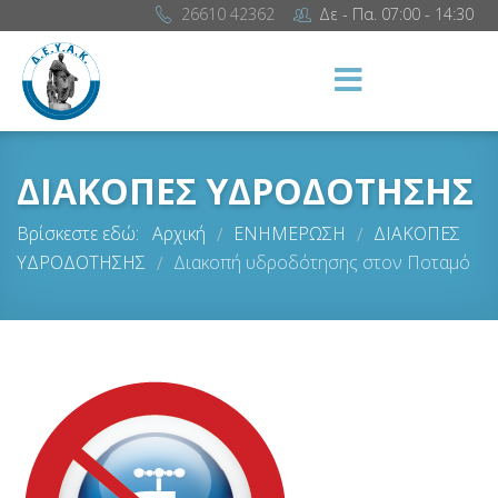
26610 42362
Δε - Πα. 07:00 - 14:30
ΔΙΑΚΟΠΕΣ ΥΔΡΟΔΟΤΗΣΗΣ
Βρίσκεστε εδώ:
Αρχική
ΕΝΗΜΕΡΩΣΗ
ΔΙΑΚΟΠΕΣ
/
/
ΥΔΡΟΔΟΤΗΣΗΣ
Διακοπή υδροδότησης στον Ποταμό
/