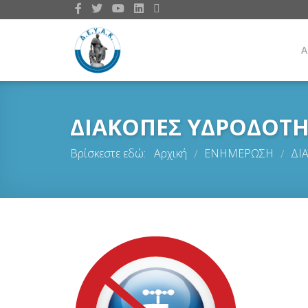
Α
ΔΙΑΚΟΠΕΣ ΥΔΡΟΔΟΤ
Βρίσκεστε εδώ:
Αρχική
ΕΝΗΜΕΡΩΣΗ
ΔΙ
/
/