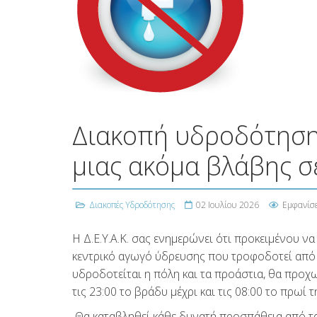
Διακοπή υδροδότησης
μιας ακόμα βλάβης σ
Διακοπές Υδροδότησης
02 Ιουλίου 2026
Εμφανίσε
Η Δ.Ε.Υ.Α.Κ. σας ενημερώνει ότι προκειμένου 
κεντρικό αγωγό ύδρευσης που τροφοδοτεί από τ
υδροδοτείται η πόλη και τα προάστια, θα προ
τις 23:00 το βράδυ μέχρι και τις 08:00 το πρωί 
Θα καταβληθεί κάθε δυνατή προσπάθεια από τα σ