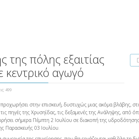
 της πόλης εξαιτίας
ε κεντρικό αγωγό
ις: 499
να προχωρήσει στην επισκευή, δυστυχώς μιας ακόμα βλάβης, στ
ις πηγές της Χρυσηίδας, τις δεξαμενές της Ανάληψης, από ό
χωρήσει σήμερα Πέμπτη 2 Ιουλίου σε διακοπή της υδροδότηση
της Παρασκευής 03 Ιουλίου.
υνεργεία της επιχείρησης, που θα εργάζονται καθ΄ όλη τη δι