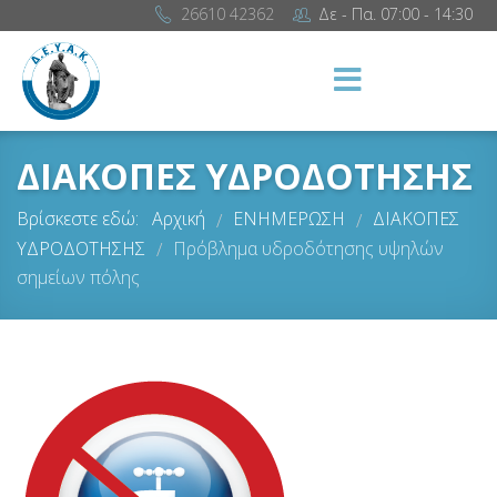
26610 42362
Δε - Πα. 07:00 - 14:30
ΔΙΑΚΟΠΕΣ ΥΔΡΟΔΟΤΗΣΗΣ
Βρίσκεστε εδώ:
Αρχική
ΕΝΗΜΕΡΩΣΗ
ΔΙΑΚΟΠΕΣ
/
/
ΥΔΡΟΔΟΤΗΣΗΣ
Πρόβλημα υδροδότησης υψηλών
/
σημείων πόλης