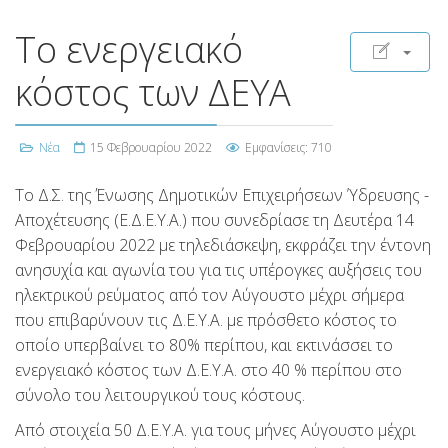
Το ενεργειακό
κόστος των ΔΕΥΑ
Νέα
15 Φεβρουαρίου 2022
Εμφανίσεις: 710
Το Δ.Σ. της Ένωσης Δημοτικών Επιχειρήσεων Ύδρευσης -
Αποχέτευσης (Ε.Δ.Ε.Υ.Α.) που συνεδρίασε τη Δευτέρα 14
Φεβρουαρίου 2022 με τηλεδιάσκεψη, εκφράζει την έντονη
ανησυχία και αγωνία του για τις υπέρογκες αυξήσεις του
ηλεκτρικού ρεύματος από τον Αύγουστο μέχρι σήμερα
που επιβαρύνουν τις Δ.Ε.Υ.Α. με πρόσθετο κόστος το
οποίο υπερβαίνει το 80% περίπου, και εκτινάσσει το
ενεργειακό κόστος των Δ.Ε.Υ.Α. στο 40 % περίπου στο
σύνολο του λειτουργικού τους κόστους.
Από στοιχεία 50 Δ.Ε.Υ.Α. για τους μήνες Αύγουστο μέχρι