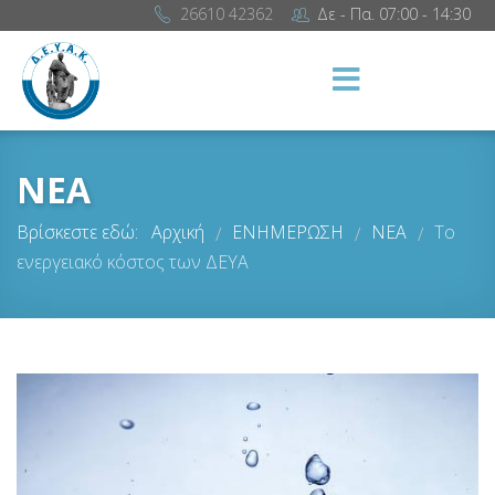
26610 42362
Δε - Πα. 07:00 - 14:30
ΝΕΑ
Βρίσκεστε εδώ:
Αρχική
ΕΝΗΜΕΡΩΣΗ
ΝΕΑ
Το
/
/
/
ενεργειακό κόστος των ΔΕΥΑ