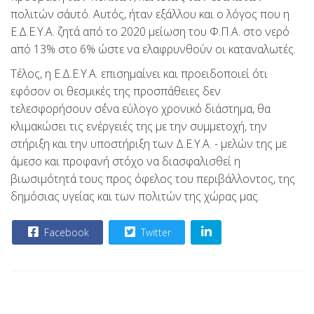
πολιτών σ΄αυτό. Αυτός, ήταν εξάλλου και ο λόγος που η
Ε.Δ.Ε.Υ.Α. ζητά από το 2020 μείωση του Φ.Π.Α. στο νερό
από 13% στο 6% ώστε να ελαφρυνθούν οι καταναλωτές.
Τέλος, η Ε.Δ.Ε.Υ.Α. επισημαίνει και προειδοποιεί ότι
εφόσον οι θεσμικές της προσπάθειες δεν
τελεσφορήσουν σ΄ένα εύλογο χρονικό διάστημα, θα
κλιμακώσει τις ενέργειές της με την συμμετοχή, την
στήριξη και την υποστήριξη των Δ.Ε.Υ.Α. - μελών της με
άμεσο και προφανή στόχο να διασφαλισθεί η
βιωσιμότητά τους προς όφελος του περιβάλλοντος, της
δημόσιας υγείας και των πολιτών της χώρας μας.
Facebook
Twitter