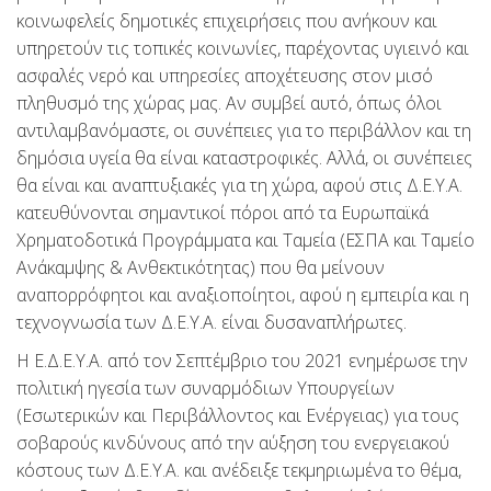
κοινωφελείς δημοτικές επιχειρήσεις που ανήκουν και
υπηρετούν τις τοπικές κοινωνίες, παρέχοντας υγιεινό και
ασφαλές νερό και υπηρεσίες αποχέτευσης στον μισό
πληθυσμό της χώρας μας. Αν συμβεί αυτό, όπως όλοι
αντιλαμβανόμαστε, οι συνέπειες για το περιβάλλον και τη
δημόσια υγεία θα είναι καταστροφικές. Αλλά, οι συνέπειες
θα είναι και αναπτυξιακές για τη χώρα, αφού στις Δ.Ε.Υ.Α.
κατευθύνονται σημαντικοί πόροι από τα Ευρωπαϊκά
Χρηματοδοτικά Προγράμματα και Ταμεία (ΕΣΠΑ και Ταμείο
Ανάκαμψης & Ανθεκτικότητας) που θα μείνουν
αναπορρόφητοι και αναξιοποίητοι, αφού η εμπειρία και η
τεχνογνωσία των Δ.Ε.Υ.Α. είναι δυσαναπλήρωτες.
Η Ε.Δ.Ε.Υ.Α. από τον Σεπτέμβριο του 2021 ενημέρωσε την
πολιτική ηγεσία των συναρμόδιων Υπουργείων
(Εσωτερικών και Περιβάλλοντος και Ενέργειας) για τους
σοβαρούς κινδύνους από την αύξηση του ενεργειακού
κόστους των Δ.Ε.Υ.Α. και ανέδειξε τεκμηριωμένα το θέμα,