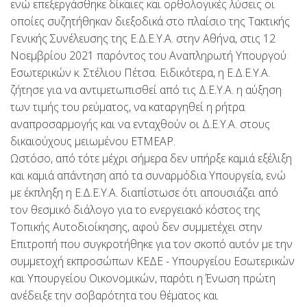
ενώ επεξεργάσθηκε δίκαιες και ορθολογικές λύσεις οι
οποίες συζητήθηκαν διεξοδικά στο πλαίσιο της Τακτικής
Γενικής Συνέλευσης της Ε.Δ.Ε.Υ.Α. στην Αθήνα, στις 12
Νοεμβρίου 2021 παρόντος του Αναπληρωτή Υπουργού
Εσωτερικών κ. Στέλιου Πέτσα. Ειδικότερα, η Ε.Δ.Ε.Υ.Α.
ζήτησε για να αντιμετωπισθεί από τις Δ.Ε.Υ.Α. η αύξηση
των τιμής του ρεύματος, να καταργηθεί η ρήτρα
αναπροσαρμογής και να ενταχθούν οι Δ.Ε.Υ.Α. στους
δικαιούχους μειωμένου ΕΤΜΕΑΡ.
Ωστόσο, από τότε μέχρι σήμερα δεν υπήρξε καμιά εξέλιξη
και καμιά απάντηση από τα συναρμόδια Υπουργεία, ενώ
με έκπληξη η Ε.Δ.Ε.Υ.Α. διαπίστωσε ότι απουσιάζει από
τον θεσμικό διάλογο για το ενεργειακό κόστος της
Τοπικής Αυτοδιοίκησης, αφού δεν συμμετέχει στην
Επιτροπή που συγκροτήθηκε για τον σκοπό αυτόν με την
συμμετοχή εκπροσώπων ΚΕΔΕ - Υπουργείου Εσωτερικών
και Υπουργείου Οικονομικών, παρότι η Ένωση πρώτη
ανέδειξε την σοβαρότητα του θέματος και