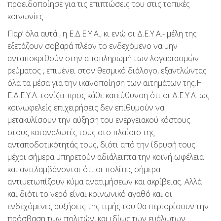
προειδοποίησε για τις επιπτώσεις του στις τοπικές
κοινωνίες.
Παρ’ όλα αυτά , η Ε.Δ.Ε.Υ.Α., κι ενώ οι Δ.Ε.Υ.Α.- μέλη της
εξετάζουν σοβαρά πλέον το ενδεχόμενο να μην
ανταποκριθούν στην αποπληρωμή των λογαριασμών
ρεύματος , επιμένει στον θεσμικό διάλογο, εξαντλώντας
όλα τα μέσα για την ικανοποίηση των αιτημάτων της.Η
Ε.Δ.Ε.Υ.Α. τονίζει προς κάθε κατεύθυνση ότι οι Δ.Ε.Υ.Α. ως
κοινωφελείς επιχειρήσεις δεν επιθυμούν να
μετακυλίσουν την αύξηση του ενεργειακού κόστους
στους καταναλωτές τους στο πλαίσιο της
ανταποδοτικότητάς τους, διότι από την ίδρυσή τους
μέχρι σήμερα υπηρετούν αδιάλειπτα την κοινή ωφέλεια
και αντιλαμβάνονται ότι οι πολίτες σήμερα
αντιμετωπίζουν κύμα ανατιμήσεων και ακρίβειας. Αλλά
και διότι το νερό είναι κοινωνικό αγαθό και οι
ενδεχόμενες αυξήσεις της τιμής του θα περιορίσουν την
πρόσβαση των πολιτών, και ιδίως των ευάλωτων