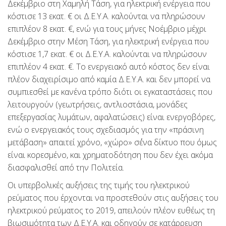
Δεκέμβριο στη Χαμηλή Τάση, για ηλεκτρική ενέργεια που
κόστισε 13 εκατ. € οι Δ.Ε.Υ.Α. καλούνται να πληρώσουν
επιπλέον 8 εκατ. €, ενώ για τους μήνες Νοέμβριο μέχρι
Δεκέμβριο στην Μέση Τάση, για ηλεκτρική ενέργεια που
κόστισε 1,7 εκατ. € οι Δ.Ε.Υ.Α. καλούνται να πληρώσουν
επιπλέον 4 εκατ. €. Το ενεργειακό αυτό κόστος δεν είναι
πλέον διαχειρίσιμο από καμία Δ.Ε.Υ.Α. και δεν μπορεί να
συμπιεσθεί με κανένα τρόπο διότι οι εγκαταστάσεις που
λειτουργούν (γεωτρήσεις, αντλιοστάσια, μονάδες
επεξεργασίας λυμάτων, αφαλατώσεις) είναι ενεργοβόρες,
ενώ ο ενεργειακός τους σχεδιασμός για την «πράσινη
μετάβαση» απαιτεί χρόνο, «χώρο» σ΄ένα δίκτυο που όμως
είναι κορεσμένο, και χρηματοδότηση που δεν έχει ακόμα
διασφαλισθεί από την Πολιτεία.
Οι υπερβολικές αυξήσεις της τιμής του ηλεκτρικού
ρεύματος που έρχονται να προστεθούν στις αυξήσεις του
ηλεκτρικού ρεύματος το 2019, απειλούν πλέον ευθέως τη
βιωσιμότητα των Δ.Ε.Υ.Α. και οδηγούν σε κατάρρευση