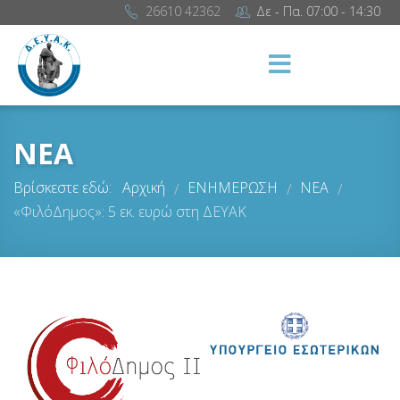
26610 42362
Δε - Πα. 07:00 - 14:30
ΝΕΑ
Βρίσκεστε εδώ:
Αρχική
ΕΝΗΜΕΡΩΣΗ
ΝΕΑ
/
/
/
«ΦιλόΔημος»: 5 εκ. ευρώ στη ΔΕΥΑΚ