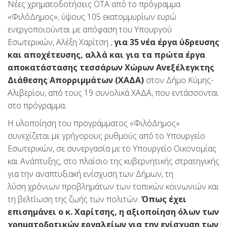
Νέες χρηματοδοτήσεις ΟΤΑ από το πρόγραμμα
«ΦιλόΔημος», ύψους 105 εκατομμυρίων ευρώ
ενεργοποιούνται με απόφαση του Υπουργού
Εσωτερικών, Αλέξη Χαρίτση ,
για 35 νέα έργα ύδρευσης
και αποχέτευσης, αλλά και για τα πρώτα έργα
αποκατάστασης τεσσάρων Χώρων Ανεξέλεγκτης
Διάθεσης Απορριμμάτων (ΧΑΔΑ)
στον Δήμο Κύμης-
Αλιβερίου, από τους 19 συνολικά ΧΑΔΑ, που εντάσσονται
στο πρόγραμμα.
Η υλοποίηση του προγράμματος «ΦιλόΔημος»
συνεχίζεται με γρήγορους ρυθμούς από το Υπουργείο
Εσωτερικών, σε συνεργασία με το Υπουργείο Οικονομίας
και Ανάπτυξης, στο πλαίσιο της κυβερνητικής στρατηγικής
για την αναπτυξιακή ενίσχυση των Δήμων, τη
λύση χρόνιων προβλημάτων των τοπικών κοινωνιών και
τη βελτίωση της ζωής των πολιτών.
Όπως έχει
επισημάνει ο κ. Χαρίτσης, η αξιοποίηση όλων των
χρηματοδοτικών εργαλείων για την ενίσχυση των