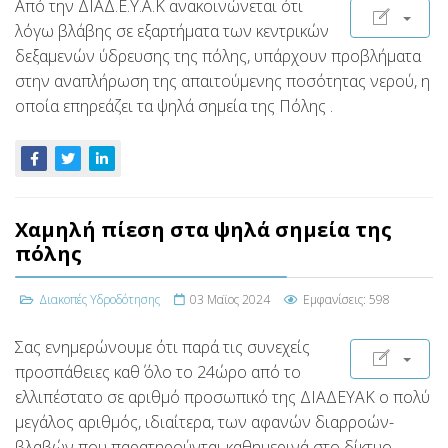
Από την ΔΙΑΔ.Ε.Υ.Α.Κ ανακοινώνεται ότι
λόγω βλάβης σε εξαρτήματα των κεντρικών
δεξαμενών ύδρευσης της πόλης, υπάρχουν προβλήματα
στην αναπλήρωση της απαιτούμενης ποσότητας νερού, η
οποία επηρεάζει τα ψηλά σημεία της Πόλης .
Χαμηλή πίεση στα ψηλά σημεία της
πόλης
Διακοπές Υδροδότησης
03 Μαϊος 2024
Εμφανίσεις: 598
Σας ενημερώνουμε ότι παρά τις συνεχείς
προσπάθειες καθ΄ όλο το 24ώρο από το
ελλιπέστατο σε αριθμό προσωπικό της ΔΙΑΔΕΥΑΚ ο πολύ
μεγάλος αριθμός, ιδιαίτερα, των αφανών διαρροών-
βλαβών που παρατηρούνται καθημερινά στο δίκτυο