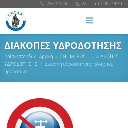
26610 42362
Δε - Πα. 07:00 - 14:30
ΔΙΑΚΟΠΕΣ ΥΔΡΟΔΟΤΗΣΗΣ
Βρίσκεστε εδώ:
Αρχική
ΕΝΗΜΕΡΩΣΗ
ΔΙΑΚΟΠΕΣ
/
/
ΥΔΡΟΔΟΤΗΣΗΣ
Διακοπή υδροδότησης πόλης και
/
προαστίων